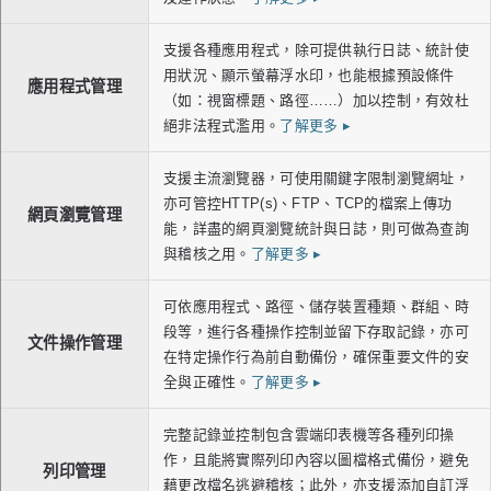
支援各種應用程式，除可提供執行日誌、統計使
用狀況、顯示螢幕浮水印，也能根據預設條件
應用程式管理
（如：視窗標題、路徑……）加以控制，有效杜
絕非法程式濫用。
了解更多
▸
支援主流瀏覽器，可使用關鍵字限制瀏覽網址，
亦可管控HTTP(s)、FTP、TCP的檔案上傳功
網頁瀏覽管理
能，詳盡的網頁瀏覽統計與日誌，則可做為查詢
與稽核之用。
了解更多
▸
可依應用程式、路徑、儲存裝置種類、群組、時
段等，進行各種操作控制並留下存取記錄，亦可
文件操作管理
在特定操作行為前自動備份，確保重要文件的安
全與正確性。
了解更多
▸
完整記錄並控制包含雲端印表機等各種列印操
作，且能將實際列印內容以圖檔格式備份，避免
列印管理
藉更改檔名逃避稽核；此外，亦支援添加自訂浮