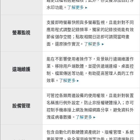
藉更改檔名逃避稽核；此外，亦支援添加自訂浮
水印功能。
了解更多
▸
支援即時螢幕快照與多螢幕監視，且能針對不同
應用程式調整記錄頻率，獨家的記錄技術能有效
螢幕監視
節省儲存空間；點取相關日誌即可調閱當時畫
面，還原操作實況。
了解更多
▸
能在不影響使用者操作下，背景執行遠端維護作
業、移除用戶端軟體，並提供遠端連線、桌面控
遠端維護
制、檔案傳送等功能，有助提高管理人員的工作
效率。
了解更多
▸
可管控各類周邊設備的使用權限，且能針對裝置
名稱進行例外設定，防止非授權硬體接入；亦可
設備管理
控制手機串接上網及無線網路分享，避免資料外
洩或病毒散播。
了解更多
▸
包含自動化的軟硬體資產統計、版權管理、系統
更新管理、安全漏洞檢測等功能，並可遠端執行