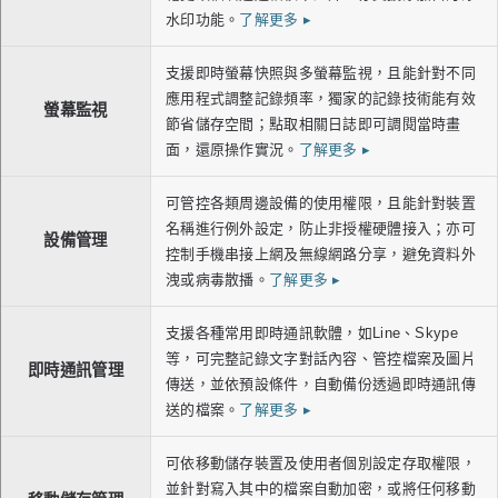
水印功能。
了解更多
▸
支援即時螢幕快照與多螢幕監視，且能針對不同
應用程式調整記錄頻率，獨家的記錄技術能有效
螢幕監視
節省儲存空間；點取相關日誌即可調閱當時畫
面，還原操作實況。
了解更多
▸
可管控各類周邊設備的使用權限，且能針對裝置
名稱進行例外設定，防止非授權硬體接入；亦可
設備管理
控制手機串接上網及無線網路分享，避免資料外
洩或病毒散播。
了解更多
▸
支援各種常用即時通訊軟體，如Line、Skype
等，可完整記錄文字對話內容、管控檔案及圖片
即時通訊管理
傳送，並依預設條件，自動備份透過即時通訊傳
送的檔案。
了解更多
▸
可依移動儲存裝置及使用者個別設定存取權限，
並針對寫入其中的檔案自動加密，或將任何移動