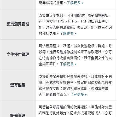
絕非法程式濫用。
了解更多
▸
支援主流瀏覽器，可使用關鍵字限制瀏覽網址，
亦可管控HTTPS、FTPS、TCP的檔案上傳功
網頁瀏覽管理
能，詳盡的網頁瀏覽統計與日誌，則可做為查詢
與稽核之用。
了解更多
▸
可依應用程式、路徑、儲存裝置種類、群組、時
段等，進行各種操作控制並留下存取記錄，亦可
文件操作管理
在特定操作行為前自動備份，確保重要文件的安
全與正確性。
了解更多
▸
支援即時螢幕快照與多螢幕監視，且能針對不同
應用程式調整記錄頻率，獨家的記錄技術能有效
螢幕監視
節省儲存空間；點取相關日誌即可調閱當時畫
面，還原操作實況。
了解更多
▸
可管控各類周邊設備的使用權限，且能針對裝置
名稱進行例外設定，防止非授權硬體接入；亦可
設備管理