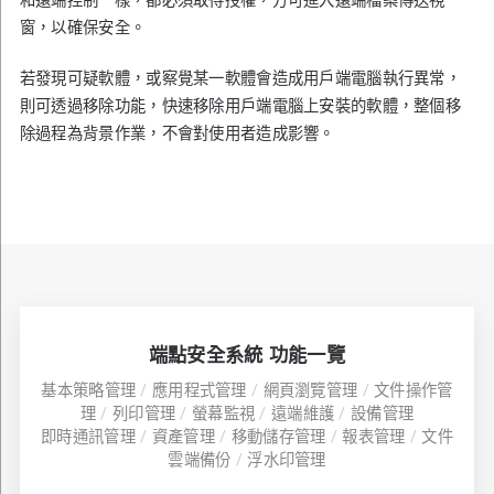
和遠端控制一樣，都必須取得授權，方可進入遠端檔案傳送視
窗，以確保安全。
若發現可疑軟體，或察覺某一軟體會造成用戶端電腦執行異常，
則可透過移除功能，快速移除用戶端電腦上安裝的軟體，整個移
除過程為背景作業，不會對使用者造成影響。
端點安全系統 功能一覽
基本策略管理
/
應用程式管理
/
網頁瀏覽管理
/
文件操作管
理
/
列印管理
/
螢幕監視
/
遠端維護
/
設備管理
即時通訊管理
/
資產管理
/
移動儲存管理
/
報表管理
/
文件
雲端備份
/
浮水印管理