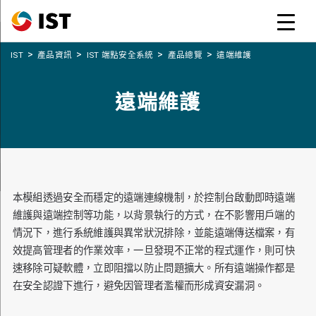
>
>
>
>
IST
產品資訊
IST 端點安全系統
產品總覽
遠端維護
遠端維護
本模組透過安全而穩定的遠端連線機制，於控制台啟動即時遠端
維護與遠端控制等功能，以背景執行的方式，在不影響用戶端的
情況下，進行系統維護與異常狀況排除，並能遠端傳送檔案，有
效提高管理者的作業效率，一旦發現不正常的程式運作，則可快
速移除可疑軟體，立即阻擋以防止問題擴大。所有遠端操作都是
在安全認證下進行，避免因管理者濫權而形成資安漏洞。