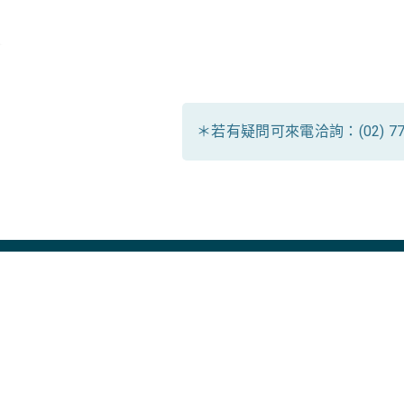
＊若有疑問可來電洽詢：(02) 7732
課程目的│
課程目的│
課程目的│
本課程從最基本的環境需求與安裝
本進階應用課程，將透過情境演練
透過講師深入淺出的說明，搭配課
內理解 IST 的整體架構、運作
協助已對 IST 的安裝建置、基
制與各項功能，包括文件加密授權
課程內容│
課程內容│
課程內容│
1. 系統架構、環境需求與建置說明
1. 多條策略的混合應用
1. 管理設定與操作練習
2. 資料庫結構與備份復原機制
2. 名稱參數的應用
2. 加密文件外發機制與設定方式
技術訓練課程
3. IST 用戶端部署與維護
3. 用戶端識別機制的維護
3. 加解密授權設定
4. 認識管理介面與設定配置
4. 移機／災難復原模擬實作
4. 審核流程機制與執行方式
5. 資料查詢方式與情境演練
5. 問題討論與經驗分享
5. 其他伺服器管理