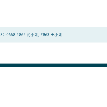
-0668 #865 簡小姐, #863 王小姐
建置開始介紹，有系統的透過實際操作程序與畫面說明，搭配
的方式，以混合多條策略、名稱與參數控制，以及其他功能機
堂上的即時操作練習，以及進一步的情境演練，學員不僅能加速了
機制、操作管理與維護方式，即使零基礎也能輕鬆上手。
本操作、策略設定與管理維運有初步了解的學員，經由本課程進一步朝
管理、外發保護、審核流程等，更可清楚掌握不同需求情境下